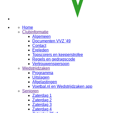
Home
Clubinformatie
Algemeen
Documenten VVZ '49
Contact
Ereleden
Topscorers en keeperstrofee
Regels en gedragscode
Vertrouwenspersoon
Wedstrijdzaken
Programma
Uitslagen
Afgelastingen
Voetbal.nl en Wedstrijdzaken app
Senioren
Zaterdag 1
Zaterdag 2
Zaterdag 3
Zaterdag 4