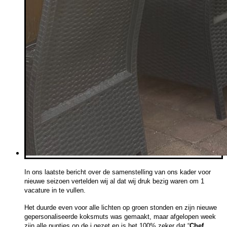
In ons laatste bericht over de samenstelling van ons kader voor
nieuwe seizoen vertelden wij al dat wij druk bezig waren om 1
vacature in te vullen.
Het duurde even voor alle lichten op groen stonden en zijn nieuwe
gepersonaliseerde koksmuts was gemaakt, maar afgelopen week
zijn alle puntjes op de i gezet en is het 100% zeker dat “
Chef