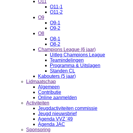
O11
O11-1
O11-2
O9
O9-1
O9-2
O8
O8-1
O8-2
Champions League (6 jaar)
Uitleg Champions League
Teamindelingen
Programma & Uitslagen
Standen CL
Kabouters (5 jaar)
Lidmaatschap
Algemeen
Contributie
Online aanmelden
Activiteiten
Jeugdactiviteiten commissie
Jeugd nieuwsbrief
Agenda VVZ '49
Agenda JAC
Sponsoring