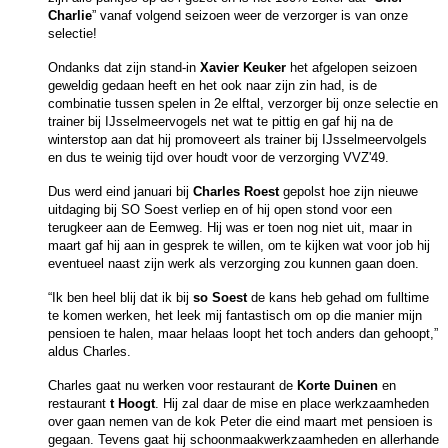
Charlie
” vanaf volgend seizoen weer de verzorger is van onze
selectie!
Ondanks dat zijn stand-in
Xavier Keuker
het afgelopen seizoen
geweldig gedaan heeft en het ook naar zijn zin had, is de
combinatie tussen spelen in 2e elftal, verzorger bij onze selectie en
trainer bij IJsselmeervogels net wat te pittig en gaf hij na de
winterstop aan dat hij promoveert als trainer bij IJsselmeervolgels
en dus te weinig tijd over houdt voor de verzorging VVZ'49.
Dus werd eind januari bij
Charles Roest
gepolst hoe zijn nieuwe
uitdaging bij SO Soest verliep en of hij open stond voor een
terugkeer aan de Eemweg. Hij was er toen nog niet uit, maar in
maart gaf hij aan in gesprek te willen, om te kijken wat voor job hij
eventueel naast zijn werk als verzorging zou kunnen gaan doen.
“Ik ben heel blij dat ik bij
so
Soest
de kans heb gehad om fulltime
te komen werken, het leek mij fantastisch om op die manier mijn
pensioen te halen, maar helaas loopt het toch anders dan gehoopt,”
aldus Charles.
Charles gaat nu werken voor restaurant de
Korte Duinen
en
restaurant
t Hoogt
. Hij zal daar de mise en place werkzaamheden
over gaan nemen van de kok Peter die eind maart met pensioen is
gegaan. Tevens gaat hij schoonmaakwerkzaamheden en allerhande