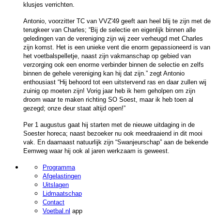
klusjes verrichten.
Antonio, voorzitter TC van VVZ'49 geeft aan heel blij te zijn met de
terugkeer van Charles; “Bij de selectie en eigenlijk binnen alle
geledingen van de vereniging zijn wij zeer verheugd met Charles
zijn komst. Het is een unieke vent die enorm gepassioneerd is van
het voetbalspelletje, naast zijn vakmanschap op gebied van
verzorging ook een enorme verbinder binnen de selectie en zelfs
binnen de gehele vereniging kan hij dat zijn.” zegt Antonio
enthousiast “Hij behoord tot een uitstervend ras en daar zullen wij
zuinig op moeten zijn! Vorig jaar heb ik hem geholpen om zijn
droom waar te maken richting SO Soest, maar ik heb toen al
gezegd; onze deur staat altijd open!”
Per 1 augustus gaat hij starten met de nieuwe uitdaging in de
Soester horeca; naast bezoeker nu ook meedraaiend in dit mooi
vak. En daarnaast natuurlijk zijn “Swanjeurschap” aan de bekende
Eemweg waar hij ook al jaren werkzaam is geweest.
Programma
Afgelastingen
Uitslagen
Lidmaatschap
Contact
Voetbal.nl
app