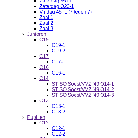
Zaterdag 35+1
Zaterdag O23-1
Vrijdag 45+1 (7 tegen 7)
Zaal 1
Zaal 2
Zaal 3
Junioren
O19
O19-1
O19-2
O17
O17-1
O16
O16-1
O14
ST SO Soest/VVZ '49 O14-1
ST SO Soest/VVZ '49 O14-2
ST SO Soest/VVZ '49 O14-3
O13
O13-1
O13-2
Pupillen
O12
O12-1
O12-2